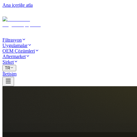
Ana içeriğe atla
Filtrasyon
Uygulamalar
OEM Çözümleri
Aftermarket
Şirket
TR
İletişim