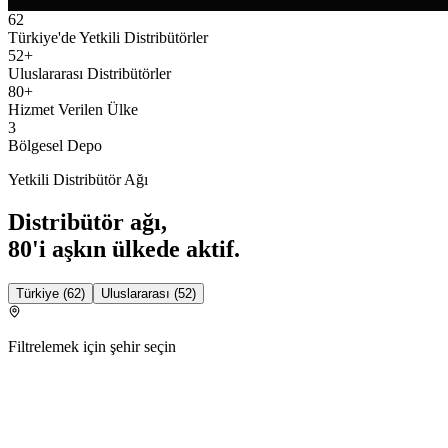
62
60+ Yıl
·
ISO/IEC 17025 Akreditasyon
·
80+ Ülke
Türkiye'de Yetkili Distribütörler
52+
Uluslararası Distribütörler
80+
Hizmet Verilen Ülke
3
Bölgesel Depo
Yetkili Distribütör Ağı
Distribütör ağı,
80'i aşkın ülkede aktif.
Türkiye
(
62
)
Uluslararası
(
52
)
Filtrelemek için şehir seçin