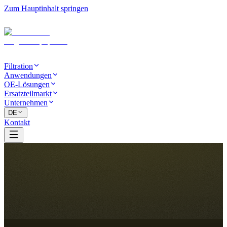
Zum Hauptinhalt springen
Filtration
Anwendungen
OE-Lösungen
Ersatzteilmarkt
Unternehmen
DE
Kontakt