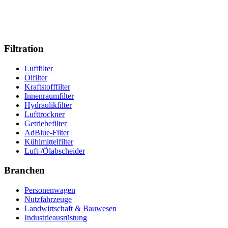
Filtration
Luftfilter
Ölfilter
Kraftstofffilter
Innenraumfilter
Hydraulikfilter
Lufttrockner
Getriebefilter
AdBlue-Filter
Kühlmittelfilter
Luft-/Ölabscheider
Branchen
Personenwagen
Nutzfahrzeuge
Landwirtschaft & Bauwesen
Industrieausrüstung