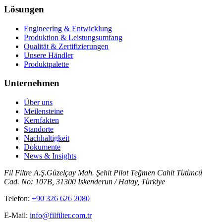
Lösungen
Engineering & Entwicklung
Produktion & Leistungsumfang
Qualität & Zertifizierungen
Unsere Händler
Produktpalette
Unternehmen
Über uns
Meilensteine
Kernfakten
Standorte
Nachhaltigkeit
Dokumente
News & Insights
Fil Filtre A.Ş.
Güzelçay Mah. Şehit Pilot Teğmen Cahit Tütüncü
Cad. No: 107B, 31300 İskenderun / Hatay, Türkiye
Telefon
:
+90 326 626 2080
E-Mail
:
info@filfilter.com.tr