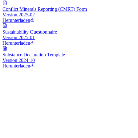
Conflict Minerals Reporting (CMRT) Form
Version
2025-02
Herunterladen
Sustainability Questionnaire
Version
2025-01
Herunterladen
Substance Declaration Template
Version
2024-10
Herunterladen
Northampton
Istanbul
Stuttgart
Iskenderun
·
Zentrale