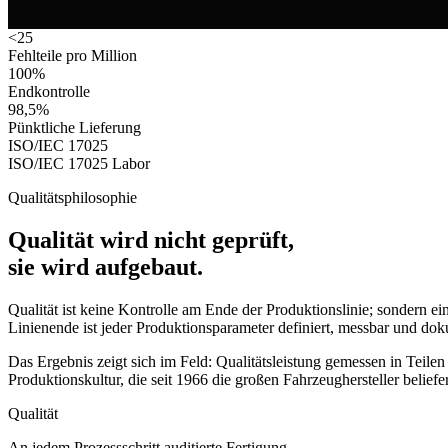
<25
60+ Jahre
·
ISO/IEC 17025 akkreditiert
·
80+ Länder
Fehlteile pro Million
100%
Endkontrolle
98,5%
Pünktliche Lieferung
ISO/IEC 17025
ISO/IEC 17025 Labor
Qualitätsphilosophie
Qualität wird nicht geprüft,
sie wird aufgebaut.
Qualität ist keine Kontrolle am Ende der Produktionslinie;
sondern ei
Linienende ist jeder Produktionsparameter definiert, messbar und dok
Das Ergebnis zeigt sich im Feld: Qualitätsleistung gemessen in Teile
Produktionskultur, die seit 1966 die großen Fahrzeughersteller belief
Qualität
An jedem Prozessschritt auditierte Fertigung