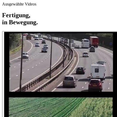
60+ Jahre
·
ISO/IEC 17025 akkreditiert
·
80+ Länder
Ausgewählte Videos
Fertigung,
in Bewegung.