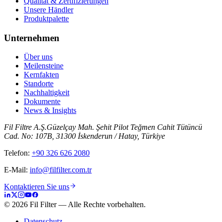
Qualität & Zertifizierungen
Unsere Händler
Produktpalette
Unternehmen
Über uns
Meilensteine
Kernfakten
Standorte
Nachhaltigkeit
Dokumente
News & Insights
Fil Filtre A.Ş.
Güzelçay Mah. Şehit Pilot Teğmen Cahit Tütüncü
Cad. No: 107B, 31300 İskenderun / Hatay, Türkiye
Telefon
:
+90 326 626 2080
E-Mail
:
info@filfilter.com.tr
Kontaktieren Sie uns
©
2026
Fil Filter
—
Alle Rechte vorbehalten.
Datenschutz