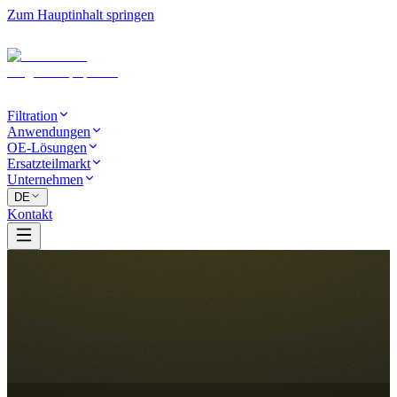
Zum Hauptinhalt springen
Filtration
Anwendungen
OE-Lösungen
Ersatzteilmarkt
Unternehmen
DE
Kontakt