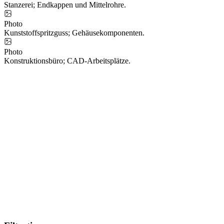
Stanzerei; Endkappen und Mittelrohre.
Photo
Kunststoffspritzguss; Gehäusekomponenten.
Photo
Konstruktionsbüro; CAD-Arbeitsplätze.
Northampton
Istanbul
Stuttgart
Iskenderun
·
Zentrale